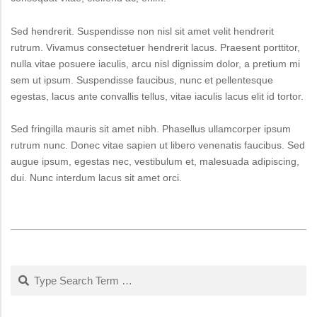
Sed hendrerit. Suspendisse non nisl sit amet velit hendrerit
rutrum. Vivamus consectetuer hendrerit lacus. Praesent porttitor,
nulla vitae posuere iaculis, arcu nisl dignissim dolor, a pretium mi
sem ut ipsum. Suspendisse faucibus, nunc et pellentesque
egestas, lacus ante convallis tellus, vitae iaculis lacus elit id tortor.
Sed fringilla mauris sit amet nibh. Phasellus ullamcorper ipsum
rutrum nunc. Donec vitae sapien ut libero venenatis faucibus. Sed
augue ipsum, egestas nec, vestibulum et, malesuada adipiscing,
dui. Nunc interdum lacus sit amet orci.
2015-
01-
09
Search