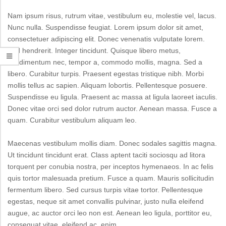
Nam ipsum risus, rutrum vitae, vestibulum eu, molestie vel, lacus.
Nunc nulla. Suspendisse feugiat. Lorem ipsum dolor sit amet,
consectetuer adipiscing elit. Donec venenatis vulputate lorem.
Sed hendrerit. Integer tincidunt. Quisque libero metus,
condimentum nec, tempor a, commodo mollis, magna. Sed a
libero. Curabitur turpis. Praesent egestas tristique nibh. Morbi
mollis tellus ac sapien. Aliquam lobortis. Pellentesque posuere.
Suspendisse eu ligula. Praesent ac massa at ligula laoreet iaculis.
Donec vitae orci sed dolor rutrum auctor. Aenean massa. Fusce a
quam. Curabitur vestibulum aliquam leo.
Maecenas vestibulum mollis diam. Donec sodales sagittis magna.
Ut tincidunt tincidunt erat. Class aptent taciti sociosqu ad litora
torquent per conubia nostra, per inceptos hymenaeos. In ac felis
quis tortor malesuada pretium. Fusce a quam. Mauris sollicitudin
fermentum libero. Sed cursus turpis vitae tortor. Pellentesque
egestas, neque sit amet convallis pulvinar, justo nulla eleifend
augue, ac auctor orci leo non est. Aenean leo ligula, porttitor eu,
consequat vitae, eleifend ac, enim.