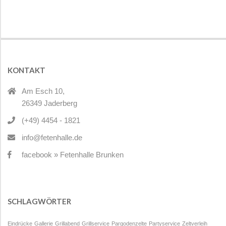
KONTAKT
Am Esch 10,
26349 Jaderberg
(+49) 4454 - 1821
info@fetenhalle.de
facebook » Fetenhalle Brunken
SCHLAGWÖRTER
Eindrücke
Gallerie
Grillabend
Grillservice
Pargodenzelte
Partyservice
Zeltverleih